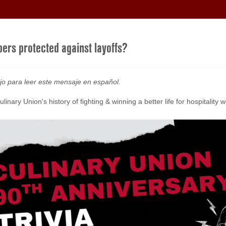
ers protected against layoffs?
jo para leer este mensaje en español.
nary Union's history of fighting & winning a better life for hospitality 