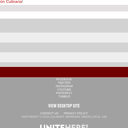
ión Culinaria
!
FACEBOOK
TWITTER
INSTAGRAM
YOUTUBE
PINTEREST
TUMBLR
VIEW DESKTOP SITE
CONTACT US
·
PRIVACY POLICY
COPYRIGHT © 2026 CULINARY WORKERS UNION LOCAL 226