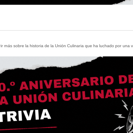
 más sobre la historia de la Unión Culinaria que ha luchado por una vi